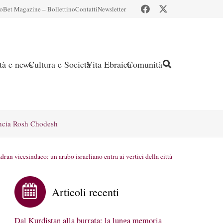
io
Bet Magazine – Bollettino
Contatti
Newsletter
ità e news
Cultura e Società
Vita Ebraica
Comunità
ncia Rosh Chodesh
an vicesindaco: un arabo israeliano entra ai vertici della città
Articoli recenti
Dal Kurdistan alla burrata: la lunga memoria