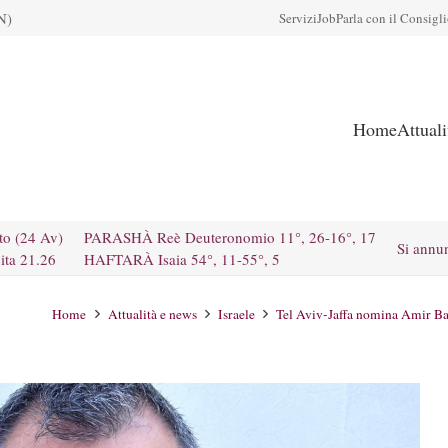
N)
Servizi
Job
Parla con il Consigl
Home
Attual
to (24 Av)
PARASHÀ Reè Deuteronomio 11°, 26-16°, 17
Si annu
ita 21.26
HAFTARÀ Isaia 54°, 11-55°, 5
Home
Attualità e news
Israele
Tel Aviv-Jaffa nomina Amir Badr