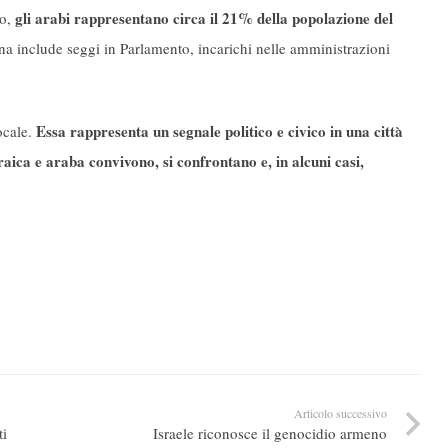
gli arabi rappresentano circa il 21% della popolazione del
no,
ana include seggi in Parlamento, incarichi nelle amministrazioni
Essa rappresenta un segnale politico e civico in una città
ocale.
raica e araba convivono, si confrontano e, in alcuni casi,
Articolo successivo
ti
Israele riconosce il genocidio armeno