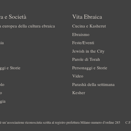
a e Società
Vita Ebraica
a europea della cultura ebraica
Cucina e Kasherut
Ebraismo
ia
Feste/Eventi
Jewish in the City
Parole di Torah
ggi e Storie
Personaggi e Storie
Video
olo
Parashà della settimana
no
Kesher
gia
 un’associazione riconosciuta scritta al registro prefettura Milano numero d’ordine 285
C.F