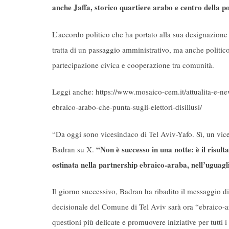
anche Jaffa, storico quartiere arabo e centro della p
L’accordo politico che ha portato alla sua designazione
tratta di un passaggio amministrativo, ma anche politic
partecipazione civica e cooperazione tra comunità.
Leggi anche: https://www.mosaico-cem.it/attualita-e-news/
ebraico-arabo-che-punta-sugli-elettori-disillusi/
“Da oggi sono vicesindaco di Tel Aviv-Yafo. Sì, un vices
“Non è successo in una notte: è il risult
Badran su X.
ostinata nella partnership ebraico-araba, nell’uguagli
Il giorno successivo, Badran ha ribadito il messaggio di
decisionale del Comune di Tel Aviv sarà ora “ebraico-ar
questioni più delicate e promuovere iniziative per tutti i 