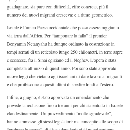
guadagnare, sia pure con difficoltà, cifre concrete, più il
numero dei nuovi migranti cresceva: e a ritmo geometrico.
Israele è l’unico Paese occidentale che possa essere raggiunto
via terra dall’Africa. Per “tamponare la falla” il premier
Benyamin Netanyahu ha dunque ordinato la costruzione in
tempi serrati di un reticolato lungo 250 chilometri, in terre aspre
e scoscese, fra il Sinai egiziano ed il Neghev. L’opera è stata
completata all’inizio di quest’anno. Poi sono state approvate
nuove leggi che vietano agli israeliani di dare lavoro ai migranti
e che proibiscono a questi ultimi di spedire fondi all’estero.
Infine, a giugno, è stato approvato un emendamento che
prevede la reclusione fino a tre anni per chi sia entrato in Israele
clandestinamente. Un provvedimento “molto sgradevole”,
hanno ammesso gli stessi legislatori: ma concepito allo scopo di
“arginare la marea”, di dissuadere legioni di nuovi aspiranti