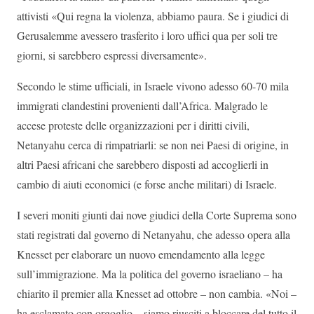
attivisti «Qui regna la violenza, abbiamo paura. Se i giudici di
Gerusalemme avessero trasferito i loro uffici qua per soli tre
giorni, si sarebbero espressi diversamente».
Secondo le stime ufficiali, in Israele vivono adesso 60-70 mila
immigrati clandestini provenienti dall’Africa. Malgrado le
accese proteste delle organizzazioni per i diritti civili,
Netanyahu cerca di rimpatriarli: se non nei Paesi di origine, in
altri Paesi africani che sarebbero disposti ad accoglierli in
cambio di aiuti economici (e forse anche militari) di Israele.
I severi moniti giunti dai nove giudici della Corte Suprema sono
stati registrati dal governo di Netanyahu, che adesso opera alla
Knesset per elaborare un nuovo emendamento alla legge
sull’immigrazione. Ma la politica del governo israeliano – ha
chiarito il premier alla Knesset ad ottobre – non cambia. «Noi –
ha esclamato con orgoglio – siamo riusciti a bloccare del tutto il