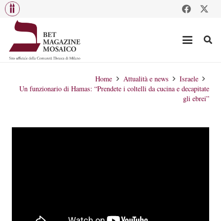
Home
Attualità e news
Israele
Un funzionario di Hamas: “Prendete i coltelli da cucina e decapitate
gli ebrei”