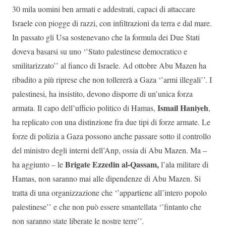
30 mila uomini ben armati e addestrati, capaci di attaccare
Israele con piogge di razzi, con infiltrazioni da terra e dal mare.
In passato gli Usa sostenevano che la formula dei Due Stati
doveva basarsi su uno ‘’Stato palestinese democratico e
smilitarizzato’’ al fianco di Israele. Ad ottobre Abu Mazen ha
ribadito a più riprese che non tollererà a Gaza ‘’armi illegali’’. I
palestinesi, ha insistito, devono disporre di un’unica forza
Ismail Haniyeh
armata. Il capo dell’ufficio politico di Hamas,
,
ha replicato con una distinzione fra due tipi di forze armate. Le
forze di polizia a Gaza possono anche passare sotto il controllo
del ministro degli interni dell’Anp, ossia di Abu Mazen. Ma –
Brigate Ezzedin al-Qassam,
ha aggiunto – le
l’ala militare di
Hamas, non saranno mai alle dipendenze di Abu Mazen. Si
tratta di una organizzazione che ‘’appartiene all’intero popolo
palestinese’’ e che non può essere smantellata ‘’fintanto che
non saranno state liberate le nostre terre’’.