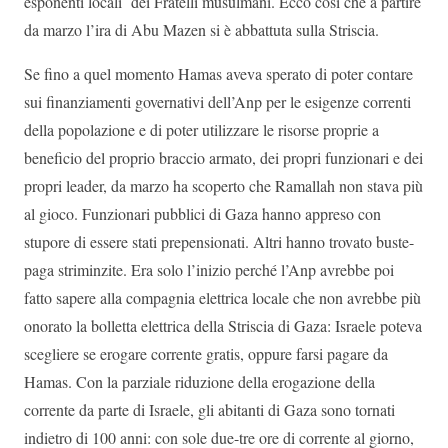
esponenti locali dei Fratelli musulmani. Ecco così che a partire
da marzo l’ira di Abu Mazen si è abbattuta sulla Striscia.
Se fino a quel momento Hamas aveva sperato di poter contare
sui finanziamenti governativi dell’Anp per le esigenze correnti
della popolazione e di poter utilizzare le risorse proprie a
beneficio del proprio braccio armato, dei propri funzionari e dei
propri leader, da marzo ha scoperto che Ramallah non stava più
al gioco. Funzionari pubblici di Gaza hanno appreso con
stupore di essere stati prepensionati. Altri hanno trovato buste-
paga striminzite. Era solo l’inizio perché l’Anp avrebbe poi
fatto sapere alla compagnia elettrica locale che non avrebbe più
onorato la bolletta elettrica della Striscia di Gaza: Israele poteva
scegliere se erogare corrente gratis, oppure farsi pagare da
Hamas. Con la parziale riduzione della erogazione della
corrente da parte di Israele, gli abitanti di Gaza sono tornati
indietro di 100 anni: con sole due-tre ore di corrente al giorno,