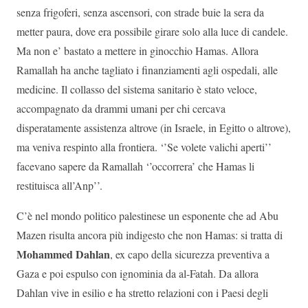
senza frigoferi, senza ascensori, con strade buie la sera da
metter paura, dove era possibile girare solo alla luce di candele.
Ma non e’ bastato a mettere in ginocchio Hamas. Allora
Ramallah ha anche tagliato i finanziamenti agli ospedali, alle
medicine. Il collasso del sistema sanitario è stato veloce,
accompagnato da drammi umani per chi cercava
disperatamente assistenza altrove (in Israele, in Egitto o altrove),
ma veniva respinto alla frontiera. ‘’Se volete valichi aperti’’
facevano sapere da Ramallah ‘’occorrera’ che Hamas li
restituisca all’Anp’’.
C’è nel mondo politico palestinese un esponente che ad Abu
Mazen risulta ancora più indigesto che non Hamas: si tratta di
Mohammed Dahlan
, ex capo della sicurezza preventiva a
Gaza e poi espulso con ignominia da al-Fatah. Da allora
Dahlan vive in esilio e ha stretto relazioni con i Paesi degli