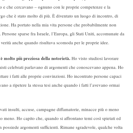
sso e che cercavano – ognuno con le proprie competenze e la
rgo che è stato molto di più. È diventato un luogo di incontro, di
azione. Ha portato nella mia vita persone che probabilmente non
 Persone sparse fra Israele, l’Europa, gli Stati Uniti, accomunate da
la verità anche quando risultava scomoda per le proprie idee.
è molto più preziosa della notorietà.
Ho visto studiosi lavorare
onisti celebrati parlavano di argomenti che conoscevano appena. Ho
dattare i fatti alle proprie convinzioni. Ho incontrato persone capaci
vano a ripetere la stessa tesi anche quando i fatti l’avevano ormai
vati insulti, accuse, campagne diffamatorie, minacce più o meno
to meno. Ho capito che, quando si affrontano temi così spietati ed
 non possiede argomenti sufficienti. Rimane sgradevole, qualche volta