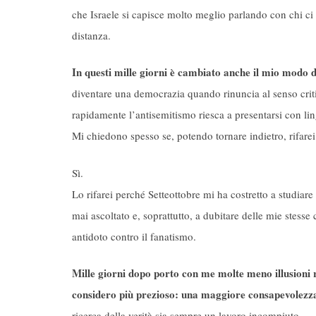
che Israele si capisce molto meglio parlando con chi ci v
distanza.
In questi mille giorni è cambiato anche il mio modo 
diventare una democrazia quando rinuncia al senso criti
rapidamente l’antisemitismo riesca a presentarsi con l
Mi chiedono spesso se, potendo tornare indietro, rifarei
Sì.
Lo rifarei perché Setteottobre mi ha costretto a studiare
mai ascoltato e, soprattutto, a dubitare delle mie stess
antidoto contro il fanatismo.
Mille giorni dopo porto con me molte meno illusioni 
considero più prezioso: una maggiore consapevolezza
ricerca della verità sia sempre un lavoro incompiuto.