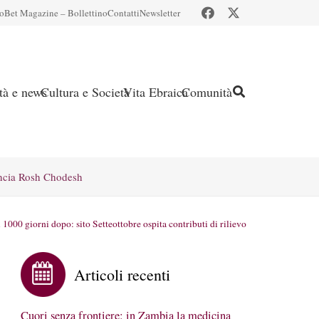
io
Bet Magazine – Bollettino
Contatti
Newsletter
ità e news
Cultura e Società
Vita Ebraica
Comunità
ncia Rosh Chodesh
i 1000 giorni dopo: sito Setteottobre ospita contributi di rilievo
Articoli recenti
Cuori senza frontiere: in Zambia la medicina