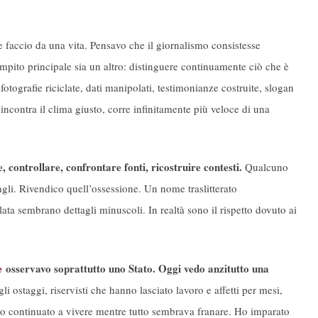
e faccio da una vita. Pensavo che il giornalismo consistesse
ompito principale sia un altro: distinguere continuamente ciò che è
otografie riciclate, dati manipolati, testimonianze costruite, slogan
incontra il clima giusto, corre infinitamente più veloce di una
 controllare, confrontare fonti, ricostruire contesti.
Qualcuno
agli. Rivendico quell’ossessione. Un nome traslitterato
lata sembrano dettagli minuscoli. In realtà sono il rispetto dovuto ai
re
osservavo soprattutto uno Stato. Oggi vedo anzitutto una
ostaggi, riservisti che hanno lasciato lavoro e affetti per mesi,
o continuato a vivere mentre tutto sembrava franare. Ho imparato