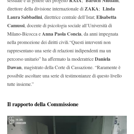
RAIA
Baruch Niddam
sessuale e di genere del progetto
;
,
ZAKA
Linda
direttore della divisione internazionale di
;
Laura Sabbadini
Elisabetta
, direttrice centrale dell’Istat;
Camussi
, docente di psicologia sociale all’Università di
Anna Paola Concia
Milano-Bicocca e
, da anni impegnata
nella promozione dei diritti civili.“Questi interventi non
rappresentano una serie di relazioni indipendenti ma un
Daniela
percorso unitario” ha affermato la moderatrice
Dawan
, magistrato della Corte di Cassazione. “Raramente è
possibile ascoltare una serie di testimonianze di questo livello
tutte insieme.”
Il rapporto della Commissione