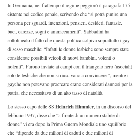
In Germania, nel frattempo il regime peggiorò il paragrafo 175
eistente nel codice penale, scrivendo che “si potrà punire una
persona per sguardi, intenzioni, pensieri, desideri, fantasie,
baci, carezze, sogni e ammiccamenti”. Sabbadini ha
sottolineato il fatto che questa politica colpiva soprattutto i gay
di sesso maschile: “Infatti le donne lesbiche sono sempre state
considerate possibili veicoli di nuovi bambini, volenti o
nolenti”. Furono inviate ai campi con il triangolo nero (asociali)
solo le lesbiche che non si riuscivano a convincere ”, mentre i
gayche non potevano procreare erano considerati dannosi per la
patria, che necessitava di un alto tasso di natalità.
Heinrich Himmler
Lo stesso capo delle SS
, in un discorso del
febbraio 1937, disse che “a fronte di un numero stabile di
donne” vi era dopo la Prima Guerra Mondiale uno squilibrio
che “dipende da due milioni di caduti e due milioni di