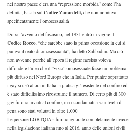
nel nostro paese c’era una “repressione morbida” come l’ha
Codice Zanardelli,
definita, basata sul
che non nominva
specificatamente l’omosessualità
Dopo l’avvento del fascismo, nel 1931 entrò in vigore il
Codice Rocco
, “che sarebbe stato la prima occasione in cui si
puniva il reato di omosessualità”, ha detto Sabbadini. Ma ciò
non avvenne perché all’epoca il regime facsista voleva
diffondere l’idea che il “vizio” omosessuale fosse un problema
più diffuso nel Nord Europa che in Italia. Per punire soprattutto
i gay si usò allora in Italia la pratica già esistente del confino ed
è stato difficilissimo ricostruirne il numero. Di certo più di 300
gay furono inviati al confino, ma i condannati a vari livelli di
pena sono stati valutati in oltre 1.000
Le persone LGBTQIA+ furono ignorate completamente invece
nella legislazione italiana fino al 2016, anno delle unioni civili.