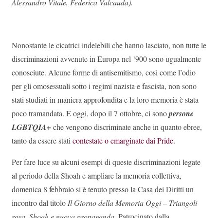
Alessandro Vitale, Federica Valcauda).
Nonostante le cicatrici indelebili che hanno lasciato, non tutte le
discriminazioni avvenute in Europa nel ‘900 sono ugualmente
conosciute. Alcune forme di antisemitismo, così come l’odio
per gli omosessuali sotto i regimi nazista e fascista, non sono
stati studiati in maniera approfondita e la loro memoria è stata
poco tramandata. E oggi, dopo il 7 ottobre, ci sono
persone
LGBTQIA+
che vengono discriminate anche in quanto ebree,
tanto da essere stati
contestate o emarginate dai Pride
.
Per fare luce su alcuni esempi di queste discriminazioni legate
al periodo della Shoah e ampliare la memoria collettiva,
domenica 8 febbraio si è tenuto presso la Casa dei Diritti un
incontro dal titolo
Il Giorno della Memoria Oggi – Triangoli
rosa, Shoah e nuova propaganda
. Patrocinato dalla