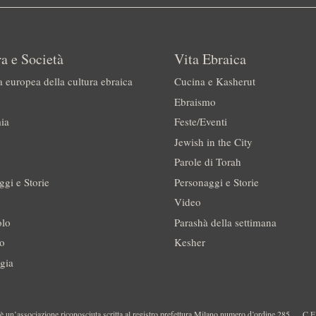
a e Società
Vita Ebraica
a europea della cultura ebraica
Cucina e Kasherut
Ebraismo
ia
Feste/Eventi
Jewish in the City
Parole di Torah
ggi e Storie
Personaggi e Storie
Video
olo
Parashà della settimana
no
Kesher
gia
 un’associazione riconosciuta scritta al registro prefettura Milano numero d’ordine 285
C.F