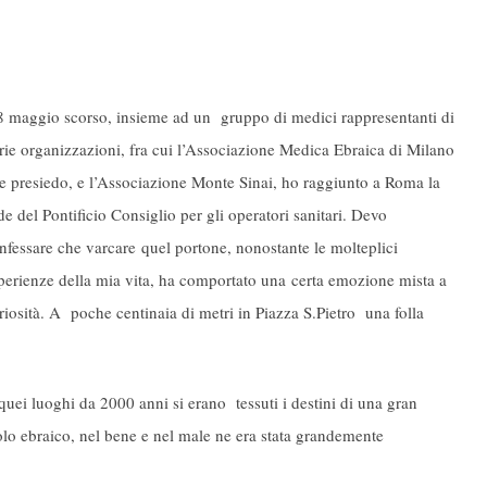
8 maggio scorso, insieme ad un gruppo di medici rappresentanti di
rie organizzazioni, fra cui l’Associazione Medica Ebraica di Milano
e presiedo, e l’Associazione Monte Sinai, ho raggiunto a Roma la
de del Pontificio Consiglio per gli operatori sanitari. Devo
nfessare che varcare quel portone, nonostante le molteplici
perienze della mia vita, ha comportato una certa emozione mista a
riosità. A poche centinaia di metri in Piazza S.Pietro una folla
uei luoghi da 2000 anni si erano tessuti i destini di una gran
polo ebraico, nel bene e nel male ne era stata grandemente