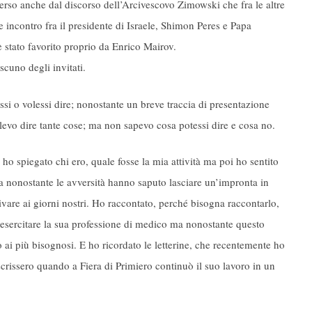
erso anche dal discorso dell’Arcivescovo Zimowski che fra le altre
e incontro fra il presidente di Israele, Shimon Peres e Papa
 stato favorito proprio da Enrico Mairov.
scuno degli invitati.
si o volessi dire; nonostante un breve traccia di presentazione
evo dire tante cose; ma non sapevo cosa potessi dire e cosa no.
o spiegato chi ero, quale fosse la mia attività ma poi ho sentito
lia nonostante le avversità hanno saputo lasciare un’impronta in
rivare ai giorni nostri. Ho raccontato, perché bisogna raccontarlo,
i esercitare la sua professione di medico ma nonostante questo
o ai più bisognosi. E ho ricordato le letterine, che recentemente ho
 scrissero quando a Fiera di Primiero continuò il suo lavoro in un