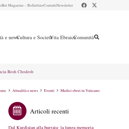
io
Bet Magazine – Bollettino
Contatti
Newsletter
ità e news
Cultura e Società
Vita Ebraica
Comunità
ncia Rosh Chodesh
ome
Attualità e news
Eventi
Medici ebrei in Vaticano
Articoli recenti
Dal Kurdistan alla burrata: la lunga memoria