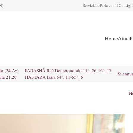
N)
Servizi
Job
Parla con il Consigl
Home
Attual
to (24 Av)
PARASHÀ Reè Deuteronomio 11°, 26-16°, 17
Si annu
ita 21.26
HAFTARÀ Isaia 54°, 11-55°, 5
H