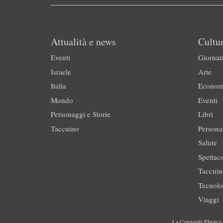
Attualità e news
Cultur
Eventi
Giornat
Israele
Arte
Italia
Econom
Mondo
Eventi
Personaggi e Storie
Libri
Taccuino
Persona
Salute
Spettac
Taccui
Tecnolo
Viaggi
La Comunità Ebraica è