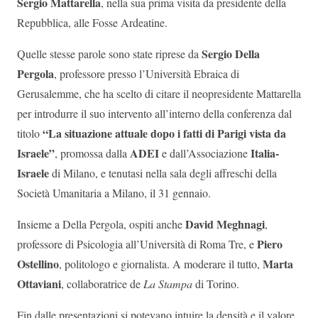
Sergio Mattarella
, nella sua prima visita da presidente della
Repubblica, alle Fosse Ardeatine.
Sergio Della
Quelle stesse parole sono state riprese da
Pergola
, professore presso l’Università Ebraica di
Gerusalemme, che ha scelto di citare il neopresidente Mattarella
per introdurre il suo intervento all’interno della conferenza dal
“La situazione attuale dopo i fatti di Parigi vista da
titolo
Israele”
ADEI
Italia-
, promossa dalla
e dall’Associazione
Israele
di Milano, e tenutasi nella sala degli affreschi della
Società Umanitaria a Milano, il 31 gennaio.
David Meghnagi
Insieme a Della Pergola, ospiti anche
,
Piero
professore di Psicologia all’Università di Roma Tre, e
Ostellino
Marta
, politologo e giornalista. A moderare il tutto,
Ottaviani
, collaboratrice de
La Stampa
di Torino.
Fin dalle presentazioni si potevano intuire la densità e il valore