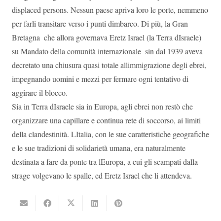
displaced persons. Nessun paese apriva loro le porte, nemmeno
per farli transitare verso i punti dimbarco. Di più, la Gran
Bretagna  che allora governava Eretz Israel (la Terra dIsraele)
su Mandato della comunità internazionale  sin dal 1939 aveva
decretato una chiusura quasi totale allimmigrazione degli ebrei,
impegnando uomini e mezzi per fermare ogni tentativo di
aggirare il blocco.
Sia in Terra dIsraele sia in Europa, agli ebrei non restò che
organizzare una capillare e continua rete di soccorso, ai limiti
della clandestinità. LItalia, con le sue caratteristiche geografiche
e le sue tradizioni di solidarietà umana, era naturalmente
destinata a fare da ponte tra lEuropa, a cui gli scampati dalla
strage volgevano le spalle, ed Eretz Israel che li attendeva.