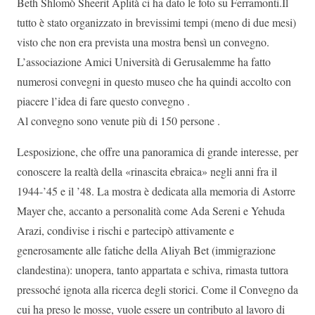
Beth Shlomò Sheerit Aplità ci ha dato le foto su Ferramonti.Il
tutto è stato organizzato in brevissimi tempi (meno di due mesi)
visto che non era prevista una mostra bensì un convegno.
L’associazione Amici Università di Gerusalemme ha fatto
numerosi convegni in questo museo che ha quindi accolto con
piacere l’idea di fare questo convegno .
Al convegno sono venute più di 150 persone .
Lesposizione, che offre una panoramica di grande interesse, per
conoscere la realtà della «rinascita ebraica» negli anni fra il
1944-’45 e il ’48. La mostra è dedicata alla memoria di Astorre
Mayer che, accanto a personalità come Ada Sereni e Yehuda
Arazi, condivise i rischi e partecipò attivamente e
generosamente alle fatiche della Aliyah Bet (immigrazione
clandestina): unopera, tanto appartata e schiva, rimasta tuttora
pressoché ignota alla ricerca degli storici. Come il Convegno da
cui ha preso le mosse, vuole essere un contributo al lavoro di