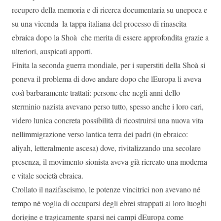
recupero della memoria e di ricerca documentaria su unepoca e
su una vicenda  la tappa italiana del processo di rinascita
ebraica dopo la Shoà  che merita di essere approfondita grazie a
ulteriori, auspicati apporti.
Finita la seconda guerra mondiale, per i superstiti della Shoà si
poneva il problema di dove andare dopo che lEuropa li aveva
così barbaramente trattati: persone che negli anni dello
sterminio nazista avevano perso tutto, spesso anche i loro cari,
videro lunica concreta possibilità di ricostruirsi una nuova vita
nellimmigrazione verso lantica terra dei padri (in ebraico:
aliyah, letteralmente ascesa) dove, rivitalizzando una secolare
presenza, il movimento sionista aveva già ricreato una moderna
e vitale società ebraica.
Crollato il nazifascismo, le potenze vincitrici non avevano né
tempo né voglia di occuparsi degli ebrei strappati ai loro luoghi
dorigine e tragicamente sparsi nei campi dEuropa come