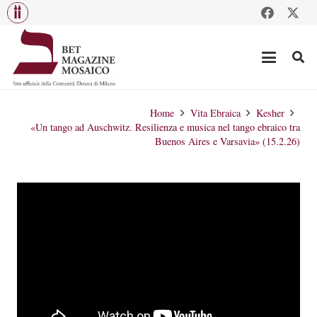
Home
Vita Ebraica
Kesher
«Un tango ad Auschwitz. Resilienza e musica nel tango ebraico tra
Buenos Aires e Varsavia» (15.2.26)