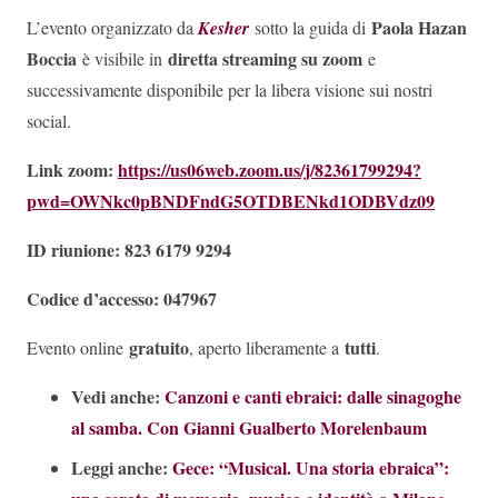
Paola Hazan
L’evento organizzato da
Kesher
sotto la guida di
Boccia
diretta streaming su zoom
è visibile in
e
successivamente disponibile per la libera visione sui nostri
social.
Link zoom:
https://us06web.zoom.us/j/82361799294?
pwd=OWNkc0pBNDFndG5OTDBENkd1ODBVdz09
ID riunione: 823 6179 9294
Codice d’accesso: 047967
gratuito
tutti
Evento online
, aperto liberamente a
.
Vedi anche:
Canzoni e canti ebraici: dalle sinagoghe
al samba. Con Gianni Gualberto Morelenbaum
Leggi anche:
Gece: “Musical. Una storia ebraica”: