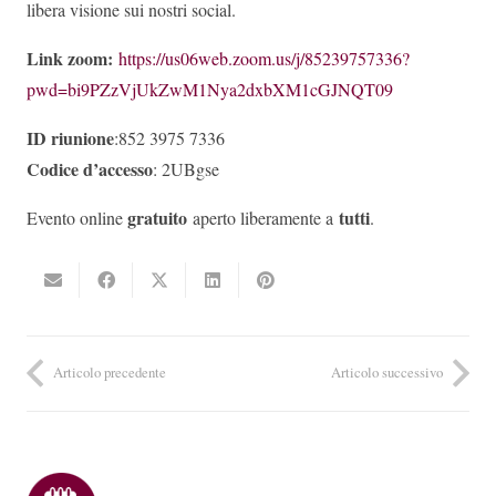
libera visione sui nostri social.
Link zoom:
https://us06web.zoom.us/j/85239757336?
pwd=bi9PZzVjUkZwM1Nya2dxbXM1cGJNQT09
ID riunione
:852 3975 7336
Codice d’accesso
: 2UBgse
gratuito
tutti
Evento online
aperto liberamente a
.
Articolo precedente
Articolo successivo