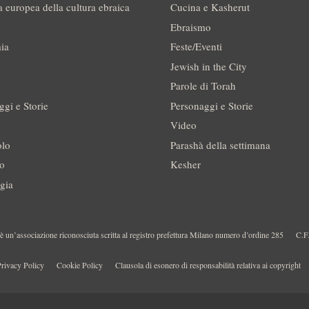
a europea della cultura ebraica
Cucina e Kasherut
Ebraismo
ia
Feste/Eventi
Jewish in the City
Parole di Torah
ggi e Storie
Personaggi e Storie
Video
olo
Parashà della settimana
no
Kesher
gia
 un’associazione riconosciuta scritta al registro prefettura Milano numero d’ordine 285
C.F
rivacy Policy
Cookie Policy
Clausola di esonero di responsabilità relativa ai copyright