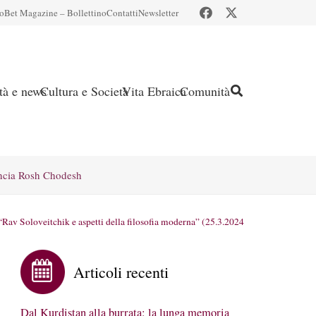
io
Bet Magazine – Bollettino
Contatti
Newsletter
ità e news
Cultura e Società
Vita Ebraica
Comunità
ncia Rosh Chodesh
 “Rav Soloveitchik e aspetti della filosofia moderna” (25.3.2024
Articoli recenti
Dal Kurdistan alla burrata: la lunga memoria