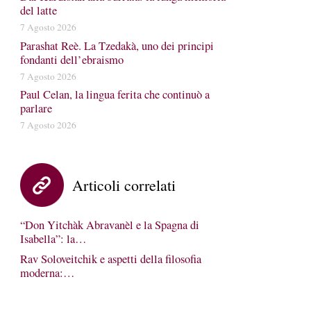
del latte
7 Agosto 2026
Parashat Reè. La Tzedakà, uno dei principi
fondanti dell’ebraismo
7 Agosto 2026
Paul Celan, la lingua ferita che continuò a
parlare
7 Agosto 2026
Articoli correlati
“Don Yitchàk Abravanèl e la Spagna di
Isabella”: la…
Rav Soloveitchik e aspetti della filosofia
moderna:…