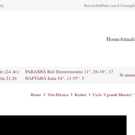
N)
Servizi
Job
Parla con il Consigl
Home
Attual
to (24 Av)
PARASHÀ Reè Deuteronomio 11°, 26-16°, 17
Si annu
ita 21.26
HAFTARÀ Isaia 54°, 11-55°, 5
Home
Vita Ebraica
Kesher
Ciclo ‘I grandi Maestri’.