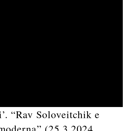
i’. “Rav Soloveitchik e
a moderna” (25.3.2024