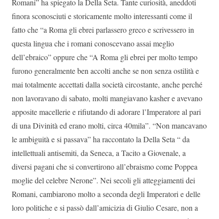
Romani” ha spiegato la Della Seta. Tante curiosità, aneddoti
finora sconosciuti e storicamente molto interessanti come il
fatto che “a Roma gli ebrei parlassero greco e scrivessero in
questa lingua che i romani conoscevano assai meglio
dell’ebraico” oppure che “A Roma gli ebrei per molto tempo
furono generalmente ben accolti anche se non senza ostilità e
mai totalmente accettati dalla società circostante, anche perché
non lavoravano di sabato, molti mangiavano kasher e avevano
apposite macellerie e rifiutando di adorare l’Imperatore al pari
di una Divinità ed erano molti, circa 40mila”. “Non mancavano
le ambiguità e si passava” ha raccontato la Della Seta “ da
intellettuali antisemiti, da Seneca, a Tacito a Giovenale, a
diversi pagani che si convertirono all’ebraismo come Poppea
moglie del celebre Nerone”. Nei secoli gli atteggiamenti dei
Romani, cambiarono molto a seconda degli Imperatori e delle
loro politiche e si passò dall’amicizia di Giulio Cesare, non a