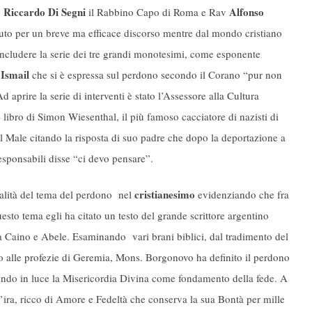
Riccardo Di Segni
Alfonso
v
il Rabbino Capo di Roma e Rav
o per un breve ma efficace discorso mentre dal mondo cristiano
ncludere la serie dei tre grandi monotesimi, come esponente
Ismail
che si è espressa sul perdono secondo il Corano “pur non
prire la serie di interventi è stato l’Assessore alla Cultura
 libro di Simon Wiesenthal, il più famoso cacciatore di nazisti di
e il Male citando la risposta di suo padre che dopo la deportazione a
sponsabili disse “ci devo pensare”.
cristianesimo
ralità del tema del perdono nel
evidenziando che fra
sto tema egli ha citato un testo del grande scrittore argentino
a Caino e Abele. Esaminando vari brani biblici, dal tradimento del
no alle profezie di Geremia, Mons. Borgonovo ha definito il perdono
ndo in luce la Misericordia Divina come fondamento della fede. A
l’ira, ricco di Amore e Fedeltà che conserva la sua Bontà per mille