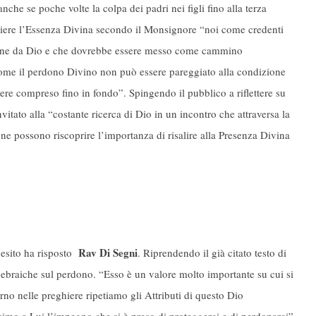
he se poche volte la colpa dei padri nei figli fino alla terza
iere l’Essenza Divina secondo il Monsignore “noi come credenti
iene da Dio e che dovrebbe essere messo come cammino
ccome il perdono Divino non può essere pareggiato alla condizione
ere compreso fino in fondo”. Spingendo il pubblico a riflettere su
vitato alla “costante ricerca di Dio in un incontro che attraversa la
ione possono riscoprire l’importanza di risalire alla Presenza Divina
Rav Di Segni
esito ha risposto
. Riprendendo il già citato testo di
e ebraiche sul perdono. “Esso è un valore molto importante su cui si
orno nelle preghiere ripetiamo gli Attributi di questo Dio
simo a Lui l’impegno che si è preso di proteggerci e di perdonarci”