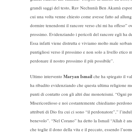
grandi saggi del testo, Rav Nechunià Ben Akamà espone
cui una volta venne chiesto come avesse fatto ad allung
dormire tenendomi il rancore verso chi mi ha offeso” ovv
prossimo. Evidenziando i pericoli del rancore egli ha de
Essa infatti viene distrutta e viviamo molto male serba
puntigliosi verso il prossimo e non solo a livello etico
perdonare il nostro prossimo il più possibile”.
Maryan Ismail
Ultimo intervento
che ha spiegato il v
ha ribadito evidenziando che questa ultima religione mo
punti di contatto con gli altri due monoteismi. “Ogni pre
Misericordioso e noi costantemente chiediamo perdono a
attributi di Dio fra cui ci sono “il perdonatore”,” l’ind
benevolo”. “Nel Corano” ha detto la Ismail “Allah è anch
che toglie il dono della vita e il peccato, essendo l’uo