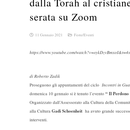
dalla Torah al cristia
serata su Zoom
11 Gennaio 2021
Feste/Eventi
https://www.youtube.com/watch?v=sykDzvBmxoI&t=4s
di Roberto Zadik
Proseguono gli appuntamenti del ciclo
Incontri in Gua
“ Il Perdono p
domenica 10 gennaio si è tenuto l’evento
Organizzato dall’Assessorato alla Cultura della Comunit
Gadi Schoenheit
alla Cultura
ha avuto grande successo c
interventi.