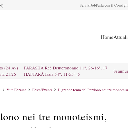
N)
Servizi
Job
Parla con il Consigl
Home
Attual
to (24 Av)
PARASHÀ Reè Deuteronomio 11°, 26-16°, 17
Si annu
ita 21.26
HAFTARÀ Isaia 54°, 11-55°, 5
e
Vita Ebraica
Feste/Eventi
Il grande tema del Perdono nei tre monoteism
dono nei tre monoteismi,