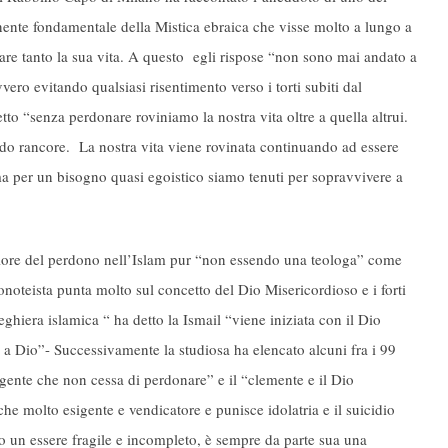
nte fondamentale della Mistica ebraica che visse molto a lungo a
are tanto la sua vita. A questo egli rispose “non sono mai andato a
ero evitando qualsiasi risentimento verso i torti subiti dal
tto “senza perdonare roviniamo la nostra vita oltre a quella altrui.
ndo rancore. La nostra vita viene rovinata continuando ad essere
 ma per un bisogno quasi egoistico siamo tenuti per sopravvivere a
alore del perdono nell’Islam pur “non essendo una teologa” come
noteista punta molto sul concetto del Dio Misericordioso e i forti
ghiera islamica “ ha detto la Ismail “viene iniziata con il Dio
 Dio”- Successivamente la studiosa ha elencato alcuni fra i 99
ulgente che non cessa di perdonare” e il “clemente e il Dio
e molto esigente e vendicatore e punisce idolatria e il suicidio
mo un essere fragile e incompleto, è sempre da parte sua una