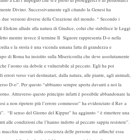
lmente Divino. Successivamente egli citando la Genesi ha
in due versioni diverse della Creazione del mondo. “ Secondo i
Elokim allude alla natura di Giudice, colui che stabilisce le Leggi
etto mentre invece il termine Il Signore rappresenta D-o nella
ordia e la storia è una vicenda umana fatta di grandezza e
apo di Roma ha insistito sulla Misericordia che deve assolutamente
 che l’uomo sia debole e vulnerabile al peccato. Egli ha poi
rrori verso vari destinatari, dalla natura, alle piante, agli animali,
verso D-o”. Per questo “abbiamo sempre aperta davanti a noi la
orno. Attraverso questo principio infatti è possibile abbandonare la
osi a non ripetere più l’errore commesso” ha evidenziato il Rav a
ni”. “Il senso del Giorno del Kippur” ha aggiunto “ è rimettere una
ti alle condizioni che l’hanno indotto al peccato sappia resistere”.
 la macchia morale sulla coscienza delle persone ma affinché essa