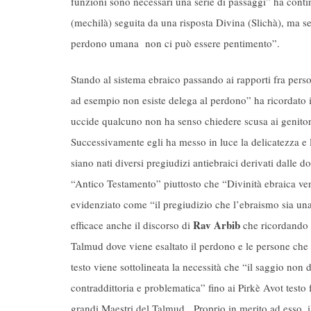
funzioni sono necessari una serie di passaggi” ha conti
(mechilà) seguita da una risposta Divina (Slichà), ma se
perdono umana non ci può essere pentimento”.
Stando al sistema ebraico passando ai rapporti fra per
ad esempio non esiste delega al perdono” ha ricordato i
uccide qualcuno non ha senso chiedere scusa ai genito
Successivamente egli ha messo in luce la delicatezza e
siano nati diversi pregiudizi antiebraici derivati dalle 
“Antico Testamento” piuttosto che “Divinità ebraica ve
evidenziato come “il pregiudizio che l’ebraismo sia una 
Rav Arbib
efficace anche il discorso di
che ricordando l
Talmud dove viene esaltato il perdono e le persone che 
testo viene sottolineata la necessità che “il saggio non 
contraddittoria e problematica” fino ai Pirkè Avot test
grandi Maestri del Talmud. Proprio in merito ad esso, 