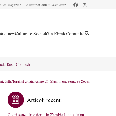
io
Bet Magazine – Bollettino
Contatti
Newsletter
ità e news
Cultura e Società
Vita Ebraica
Comunità
ncia Rosh Chodesh
i, dalla Torah al cristianesimo all’Islam in una serata su Zoom
Articoli recenti
Cuori senza frontiere: in Zambia la medicina