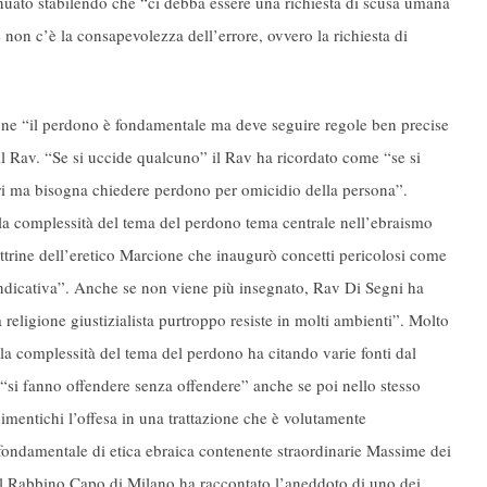
nuato stabilendo che “ci debba essere una richiesta di scusa umana
 non c’è la consapevolezza dell’errore, ovvero la richiesta di
sone “il perdono è fondamentale ma deve seguire regole ben precise
l Rav. “Se si uccide qualcuno” il Rav ha ricordato come “se si
ri ma bisogna chiedere perdono per omicidio della persona”.
 la complessità del tema del perdono tema centrale nell’ebraismo
dottrine dell’eretico Marcione che inaugurò concetti pericolosi come
ndicativa”. Anche se non viene più insegnato, Rav Di Segni ha
religione giustizialista purtroppo resiste in molti ambienti”. Molto
a complessità del tema del perdono ha citando varie fonti dal
“si fanno offendere senza offendere” anche se poi nello stesso
dimentichi l’offesa in una trattazione che è volutamente
o fondamentale di etica ebraica contenente straordinarie Massime dei
il Rabbino Capo di Milano ha raccontato l’aneddoto di uno dei