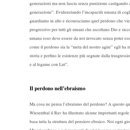
generazioni ma non lascia senza punizione castigando anc
generazione”. Evidenziando l’incapacità umana di cogl
guardiamo in alto e riconosciamo quel perdono che v
progressivo per tutti gli umani che ascoltano Dio e si
umana esso deve essere da noi invocato senza poter ess
come il perdono sia la “meta del nostro agire” egli ha in
storia e perfino le esistenze più segnate dalla trasgress
e al legame con Lui”.
Il perdono nell’ebraismo
Ma cosa ne pensa l’ebraismo del perdono? A questo qu
Wiesenthal il Rav ha illustrato alcune importanti regol
basa tutta la struttura del pensiero ebraico. Noi ogni gi
Misericordioso e nei momenti di crisi è come se ripetes