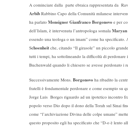
A cominciare dalla parte ebraica rappresentata da Ra
Arbib
Rabbino Capo della Comunità milanese intervenut
Monsignor Gianfranco Borgonovo
ha parlato
e per co
Maryan 
dell’Islam, è intervenuta l’antropologa somala
essendo una teologa o un imam” come ha specificato. Ad a
choenheit
S
che, citando “Il girasole” un piccolo grande
tutti i tempi, ha sottolineando la difficoltà di perdonar
Buchenwald quando li chiesero se avesse perdonato i re
Borgonovo
Successivamente Mons.
ha ribadito la cent
fratelli è fondamentale perdonare e come esempio su que
Jorge Luis Borges riguardo ad un ipotetico incontro fr
popolo verso Dio dopo il dono della Torah sul Sinai fi
come “l’archiviazione Divina delle colpe umane” mette
questo proposito egli ha specificato che “D-o è lento al