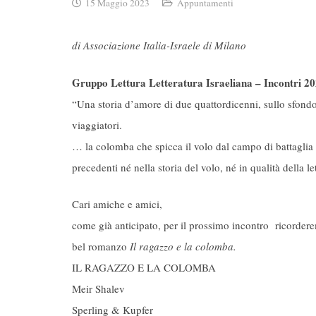
15 Maggio 2023
Appuntamenti
di Associazione Italia-Israele di Milano
Gruppo Lettura Letteratura Israeliana – Incontri 2
“Una storia d’amore di due quattordicenni, sullo sfondo 
viaggiatori.
… la colomba che spicca il volo dal campo di battaglia 
precedenti né nella storia del volo, né in qualità della l
Cari amiche e amici,
come già anticipato, per il prossimo incontro ricordere
bel romanzo
Il ragazzo e la colomba.
IL RAGAZZO E LA COLOMBA
Meir Shalev
Sperling & Kupfer