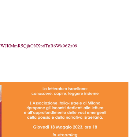
a0dWWWJKMmR5QjhONXp6TnR6Wk96Zz09