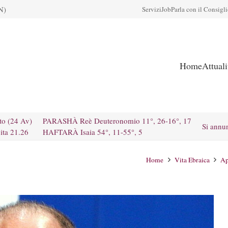
N)
Servizi
Job
Parla con il Consigl
Home
Attual
to (24 Av)
PARASHÀ Reè Deuteronomio 11°, 26-16°, 17
Si annu
ita 21.26
HAFTARÀ Isaia 54°, 11-55°, 5
Home
Vita Ebraica
Ap