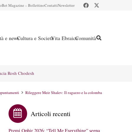
io
Bet Magazine – Bollettino
Contatti
Newsletter
ità e news
Cultura e Società
Vita Ebraica
Comunità
ncia Rosh Chodesh
puntamenti
Rileggere Meir Shalev: Il ragazzo e la colomba
Articoli recenti
Premi Ophir 2026: “Tell Me Everything” segna