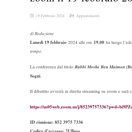
19 Febbraio 2024
Appuntamenti
di Redazione
Lunedì 19 febbraio
19.00
2024 alle ore
ha luogo l’edi
tempo.
La conferenza dal titolo
Rabbi Moshe Ben Maimon (Ram
Segni
.
Il dibattito avverrà in diretta streaming su zoom e sarà 
https://us05web.zoom.us/j/
85239757336?pwd=
bi9P
ID riunione: 852 3975 7336
Codice d’accesso
: 2UBgse