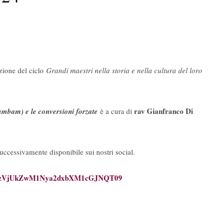
zione del ciclo
Grandi maestri nella storia e nella cultura del loro
rav Gianfranco Di
bam) e le conversioni forzate
è a cura di
successivamente disponibile sui nostri social.
ZzVjUkZwM1Nya2dxbXM1cGJNQT
09