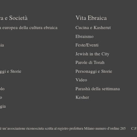
a e Società
Vita Ebraica
a europea della cultura ebraica
Cucina e Kasherut
Ebraismo
ia
Feste/Eventi
Jewish in the City
Parole di Torah
ggi e Storie
Personaggi e Storie
Video
olo
Parashà della settimana
no
Kesher
gia
 un’associazione riconosciuta scritta al registro prefettura Milano numero d’ordine 285
C.F