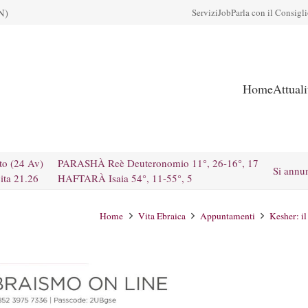
N)
Servizi
Job
Parla con il Consigl
Home
Attual
to (24 Av)
PARASHÀ Reè Deuteronomio 11°, 26-16°, 17
Si annu
ita 21.26
HAFTARÀ Isaia 54°, 11-55°, 5
Home
Vita Ebraica
Appuntamenti
Kesher: i