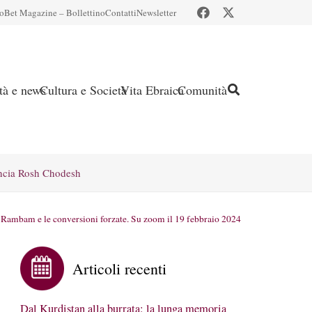
io
Bet Magazine – Bollettino
Contatti
Newsletter
ità e news
Cultura e Società
Vita Ebraica
Comunità
ncia Rosh Chodesh
l Rambam e le conversioni forzate. Su zoom il 19 febbraio 2024
Articoli recenti
Dal Kurdistan alla burrata: la lunga memoria