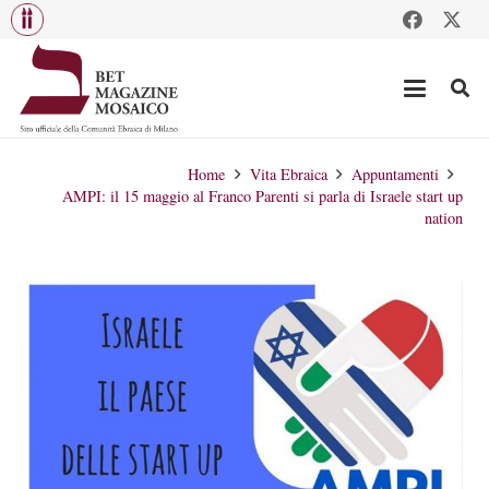
Home
Vita Ebraica
Appuntamenti
AMPI: il 15 maggio al Franco Parenti si parla di Israele start up
nation