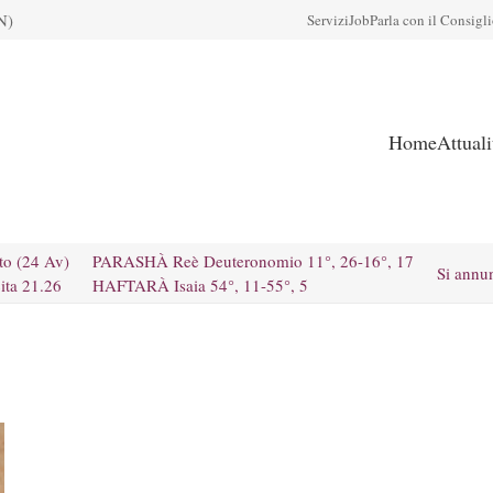
N)
Servizi
Job
Parla con il Consigl
Home
Attual
to (24 Av)
PARASHÀ Reè Deuteronomio 11°, 26-16°, 17
Si annu
ita 21.26
HAFTARÀ Isaia 54°, 11-55°, 5