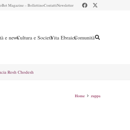
io
Bet Magazine – Bollettino
Contatti
Newsletter
ità e news
Cultura e Società
Vita Ebraica
Comunità
ncia Rosh Chodesh
Home
zuppa