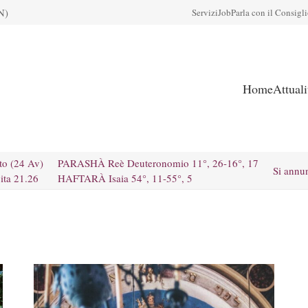
N)
Servizi
Job
Parla con il Consigl
Home
Attual
to (24 Av)
PARASHÀ Reè Deuteronomio 11°, 26-16°, 17
Si annu
ita 21.26
HAFTARÀ Isaia 54°, 11-55°, 5