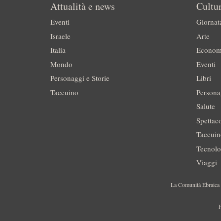
Attualità e news
Cultur
Eventi
Giornat
Israele
Arte
Italia
Econom
Mondo
Eventi
Personaggi e Storie
Libri
Taccuino
Persona
Salute
Spettac
Taccui
Tecnolo
Viaggi
La Comunità Ebraica è
P