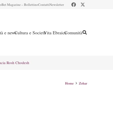
io
Bet Magazine – Bollettino
Contatti
Newsletter
ità e news
Cultura e Società
Vita Ebraica
Comunità
ncia Rosh Chodesh
Home
Zohar