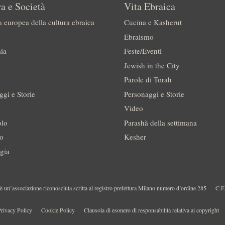
a e Società
Vita Ebraica
a europea della cultura ebraica
Cucina e Kasherut
Ebraismo
ia
Feste/Eventi
Jewish in the City
Parole di Torah
ggi e Storie
Personaggi e Storie
Video
olo
Parashà della settimana
no
Kesher
gia
 un’associazione riconosciuta scritta al registro prefettura Milano numero d’ordine 285
C.F
rivacy Policy
Cookie Policy
Clausola di esonero di responsabilità relativa ai copyright