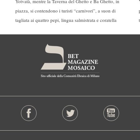
Yotvatà, mentre la Taverna del Ghetto e Ba Ghetto, in
piazza, si contendono i turisti “carnivori”, a suon di
tagliata ai quattro pepi, lingua salmistrata e coratella