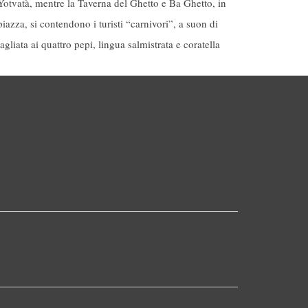
Yotvatà, mentre la Taverna del Ghetto e Ba Ghetto, in
piazza, si contendono i turisti “carnivori”, a suon di
tagliata ai quattro pepi, lingua salmistrata e coratella