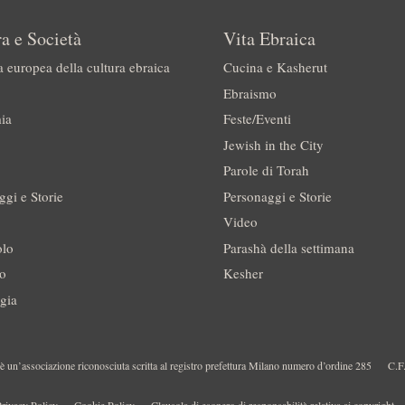
a e Società
Vita Ebraica
a europea della cultura ebraica
Cucina e Kasherut
Ebraismo
ia
Feste/Eventi
Jewish in the City
Parole di Torah
ggi e Storie
Personaggi e Storie
Video
olo
Parashà della settimana
no
Kesher
gia
 un’associazione riconosciuta scritta al registro prefettura Milano numero d’ordine 285
C.F