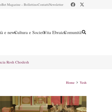
io
Bet Magazine – Bollettino
Contatti
Newsletter
ità e news
Cultura e Società
Vita Ebraica
Comunità
ncia Rosh Chodesh
Home
Yesh