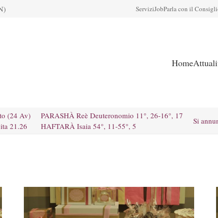
N)
Servizi
Job
Parla con il Consigl
Home
Attual
to (24 Av)
PARASHÀ Reè Deuteronomio 11°, 26-16°, 17
Si annu
ita 21.26
HAFTARÀ Isaia 54°, 11-55°, 5