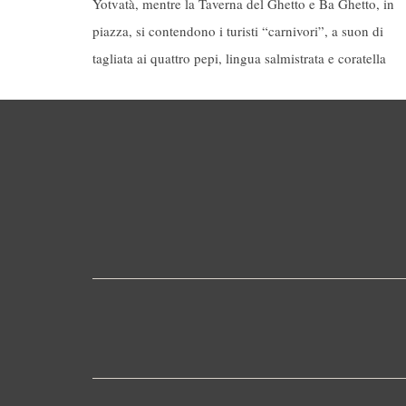
Yotvatà, mentre la Taverna del Ghetto e Ba Ghetto, in
piazza, si contendono i turisti “carnivori”, a suon di
tagliata ai quattro pepi, lingua salmistrata e coratella