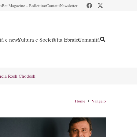
io
Bet Magazine – Bollettino
Contatti
Newsletter
ità e news
Cultura e Società
Vita Ebraica
Comunità
ncia Rosh Chodesh
Home
Vangelo