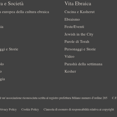
a e Società
Vita Ebraica
a europea della cultura ebraica
Cucina e Kasherut
Ebraismo
ia
Feste/Eventi
Jewish in the City
Parole di Torah
ggi e Storie
Personaggi e Storie
Video
olo
Parashà della settimana
no
Kesher
gia
 un’associazione riconosciuta scritta al registro prefettura Milano numero d’ordine 285
C.F
rivacy Policy
Cookie Policy
Clausola di esonero di responsabilità relativa ai copyright