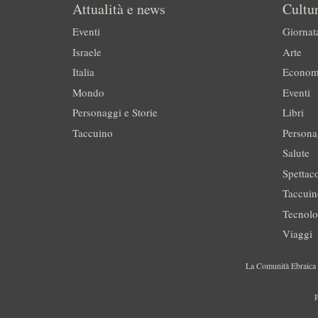
Attualità e news
Cultur
Eventi
Giornat
Israele
Arte
Italia
Econom
Mondo
Eventi
Personaggi e Storie
Libri
Taccuino
Persona
Salute
Spettac
Taccui
Tecnolo
Viaggi
La Comunità Ebraica è
P