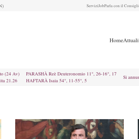
N)
Servizi
Job
Parla con il Consigl
Home
Attual
to (24 Av)
PARASHÀ Reè Deuteronomio 11°, 26-16°, 17
Si annu
ita 21.26
HAFTARÀ Isaia 54°, 11-55°, 5