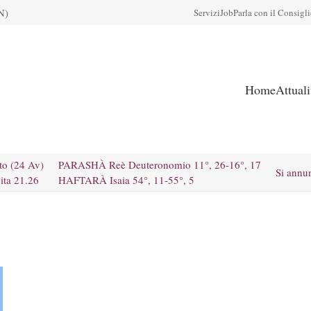
N)
Servizi
Job
Parla con il Consigl
Home
Attual
to (24 Av)
PARASHÀ Reè Deuteronomio 11°, 26-16°, 17
Si annu
ita 21.26
HAFTARÀ Isaia 54°, 11-55°, 5