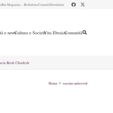
io
Bet Magazine – Bollettino
Contatti
Newsletter
ità e news
Cultura e Società
Vita Ebraica
Comunità
ncia Rosh Chodesh
Home
vaccino anticovid