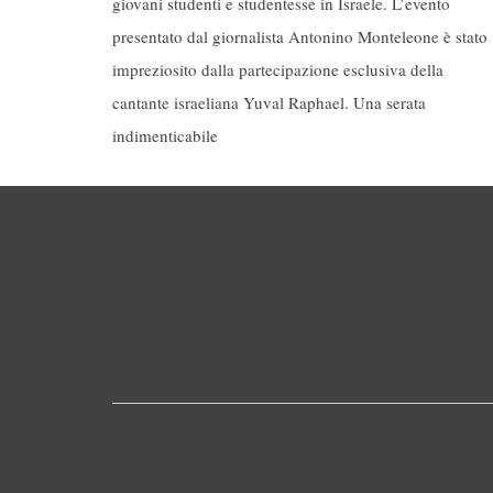
giovani studenti e studentesse in Israele. L’evento
presentato dal giornalista Antonino Monteleone è stato
impreziosito dalla partecipazione esclusiva della
cantante israeliana Yuval Raphael. Una serata
indimenticabile