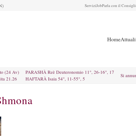
N)
Servizi
Job
Parla con il Consigl
Home
Attual
to (24 Av)
PARASHÀ Reè Deuteronomio 11°, 26-16°, 17
Si annu
ita 21.26
HAFTARÀ Isaia 54°, 11-55°, 5
 Shmona