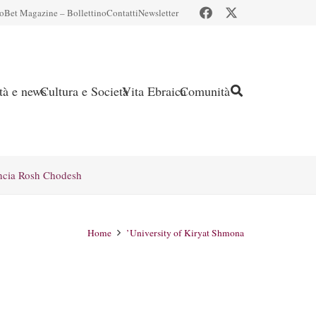
io
Bet Magazine – Bollettino
Contatti
Newsletter
ità e news
Cultura e Società
Vita Ebraica
Comunità
ncia Rosh Chodesh
Home
’University of Kiryat Shmona