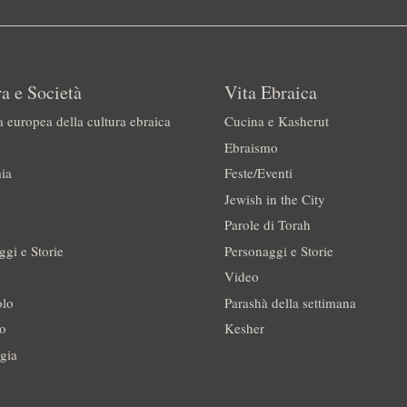
a e Società
Vita Ebraica
a europea della cultura ebraica
Cucina e Kasherut
Ebraismo
ia
Feste/Eventi
Jewish in the City
Parole di Torah
ggi e Storie
Personaggi e Storie
Video
olo
Parashà della settimana
no
Kesher
gia