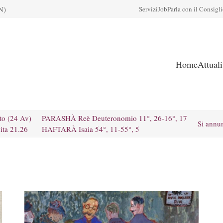
N)
Servizi
Job
Parla con il Consigl
Home
Attual
to (24 Av)
PARASHÀ Reè Deuteronomio 11°, 26-16°, 17
Si annu
ita 21.26
HAFTARÀ Isaia 54°, 11-55°, 5