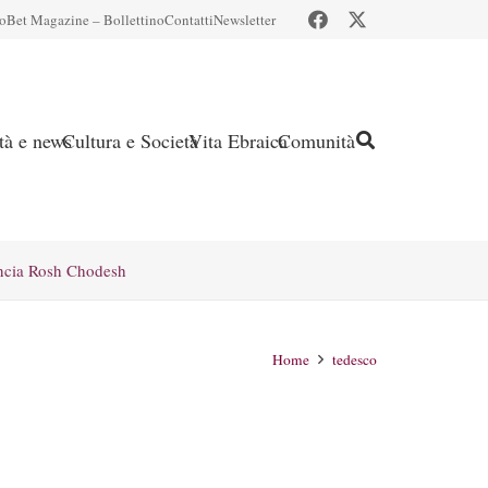
io
Bet Magazine – Bollettino
Contatti
Newsletter
ità e news
Cultura e Società
Vita Ebraica
Comunità
ncia Rosh Chodesh
Home
tedesco