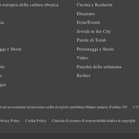
a europea della cultura ebraica
Cucina e Kasherut
Ebraismo
ia
Feste/Eventi
Jewish in the City
Parole di Torah
ggi e Storie
Personaggi e Storie
Video
olo
Parashà della settimana
no
Kesher
gia
 un’associazione riconosciuta scritta al registro prefettura Milano numero d’ordine 285
C.F
rivacy Policy
Cookie Policy
Clausola di esonero di responsabilità relativa ai copyright