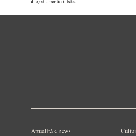
di ogni asperità stilistica.
Attualità e news
Cultur