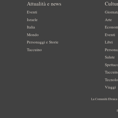
Attualità e news
Cultur
Eventi
Giornat
Israele
Arte
Italia
Econom
Mondo
Eventi
Personaggi e Storie
Libri
Taccuino
Persona
Salute
Spettac
Taccui
Tecnolo
Viaggi
La Comunità Ebraica è
P