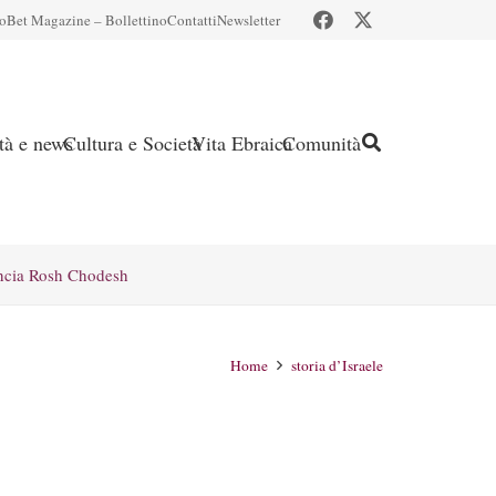
io
Bet Magazine – Bollettino
Contatti
Newsletter
ità e news
Cultura e Società
Vita Ebraica
Comunità
ncia Rosh Chodesh
Home
storia d’Israele