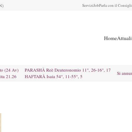
N)
Servizi
Job
Parla con il Consigl
Home
Attual
to (24 Av)
PARASHÀ Reè Deuteronomio 11°, 26-16°, 17
Si annu
ita 21.26
HAFTARÀ Isaia 54°, 11-55°, 5