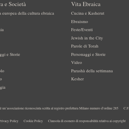
a e Società
Vita Ebraica
a europea della cultura ebraica
Cucina e Kasherut
Ebraismo
ia
Feste/Eventi
Jewish in the City
Parole di Torah
ggi e Storie
Personaggi e Storie
Video
olo
Parashà della settimana
no
Kesher
gia
 un’associazione riconosciuta scritta al registro prefettura Milano numero d’ordine 285
C.F
rivacy Policy
Cookie Policy
Clausola di esonero di responsabilità relativa ai copyright