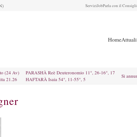
N)
Servizi
Job
Parla con il Consigl
Home
Attual
to (24 Av)
PARASHÀ Reè Deuteronomio 11°, 26-16°, 17
Si annu
ita 21.26
HAFTARÀ Isaia 54°, 11-55°, 5
gner