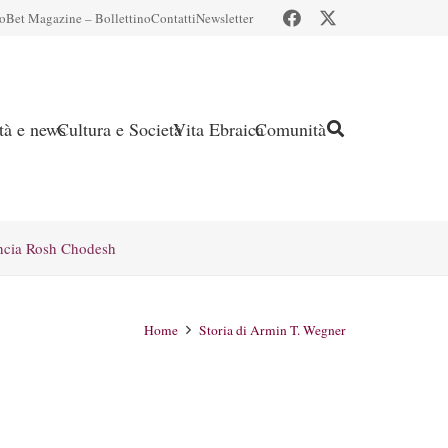
io
Bet Magazine – Bollettino
Contatti
Newsletter
ità e news
Cultura e Società
Vita Ebraica
Comunità
ncia Rosh Chodesh
Home
Storia di Armin T. Wegner