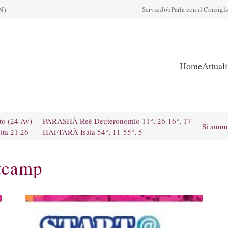
N)
Servizi
Job
Parla con il Consigl
Home
Attual
to (24 Av)
PARASHÀ Reè Deuteronomio 11°, 26-16°, 17
Si annu
ita 21.26
HAFTARÀ Isaia 54°, 11-55°, 5
otcamp