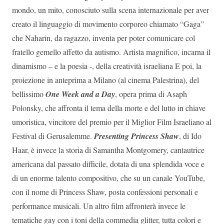
mondo, un mito, conosciuto sulla scena internazionale per aver
creato il linguaggio di movimento corporeo chiamato “Gaga”
che Naharin, da ragazzo, inventa per poter comunicare col
fratello gemello affetto da autismo. Artista magnifico, incarna il
dinamismo – e la poesia -, della creatività israeliana E poi, la
proiezione in anteprima a Milano (al cinema Palestrina), del
bellissimo
One Week and a Day
, opera prima di Asaph
Polonsky, che affronta il tema della morte e del lutto in chiave
umoristica, vincitore del premio per il Miglior Film Israeliano al
Festival di Gerusalemme.
Presenting Princess Shaw
, di Ido
Haar, è invece la storia di Samantha Montgomery, cantautrice
americana dal passato difficile, dotata di una splendida voce e
di un enorme talento compositivo, che su un canale YouTube,
con il nome di Princess Shaw, posta confessioni personali e
performance musicali. Un altro film affronterà invece le
tematiche gay con i toni della commedia glitter, tutta colori e