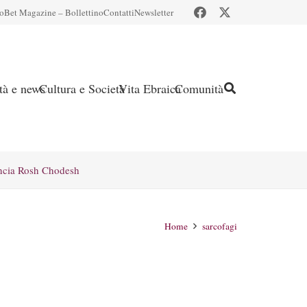
io
Bet Magazine – Bollettino
Contatti
Newsletter
ità e news
Cultura e Società
Vita Ebraica
Comunità
ncia Rosh Chodesh
Home
sarcofagi