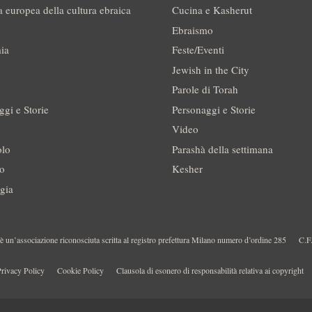
a europea della cultura ebraica
Cucina e Kasherut
Ebraismo
ia
Feste/Eventi
Jewish in the City
Parole di Torah
ggi e Storie
Personaggi e Storie
Video
olo
Parashà della settimana
no
Kesher
gia
 un’associazione riconosciuta scritta al registro prefettura Milano numero d’ordine 285
C.F
rivacy Policy
Cookie Policy
Clausola di esonero di responsabilità relativa ai copyright