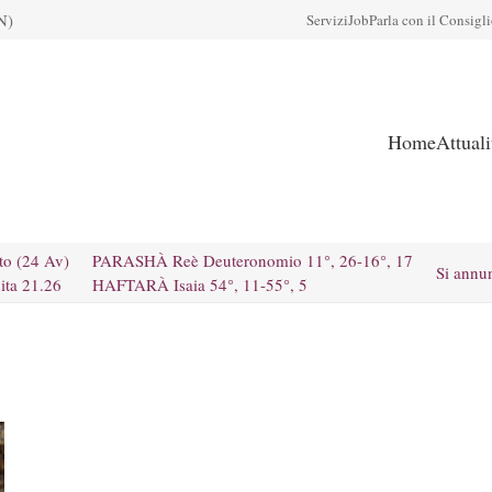
N)
Servizi
Job
Parla con il Consigl
Home
Attual
to (24 Av)
PARASHÀ Reè Deuteronomio 11°, 26-16°, 17
Si annu
ita 21.26
HAFTARÀ Isaia 54°, 11-55°, 5