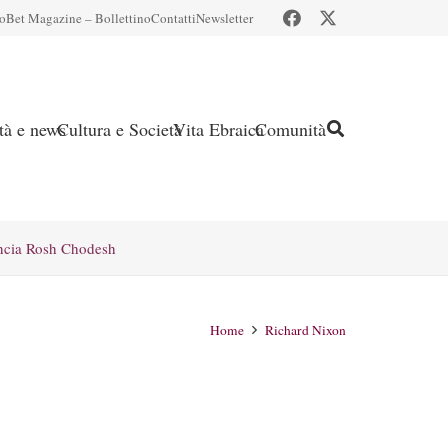
io
Bet Magazine – Bollettino
Contatti
Newsletter
ità e news
Cultura e Società
Vita Ebraica
Comunità
ncia Rosh Chodesh
Home
Richard Nixon