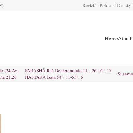
N)
Servizi
Job
Parla con il Consigl
Home
Attual
to (24 Av)
PARASHÀ Reè Deuteronomio 11°, 26-16°, 17
Si annu
ita 21.26
HAFTARÀ Isaia 54°, 11-55°, 5