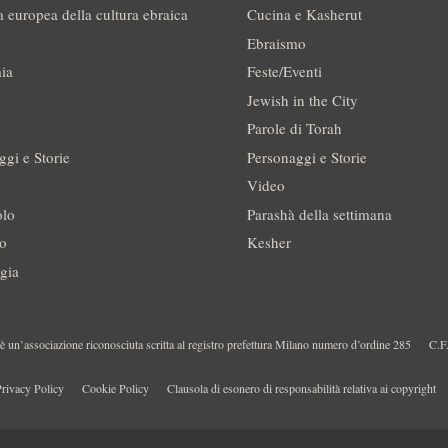
a europea della cultura ebraica
Cucina e Kasherut
Ebraismo
ia
Feste/Eventi
Jewish in the City
Parole di Torah
ggi e Storie
Personaggi e Storie
Video
olo
Parashà della settimana
no
Kesher
gia
 un’associazione riconosciuta scritta al registro prefettura Milano numero d’ordine 285
C.F
rivacy Policy
Cookie Policy
Clausola di esonero di responsabilità relativa ai copyright