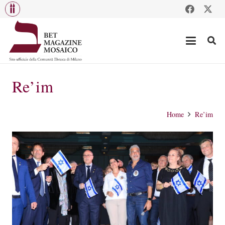
Re’im
Home
Re’im