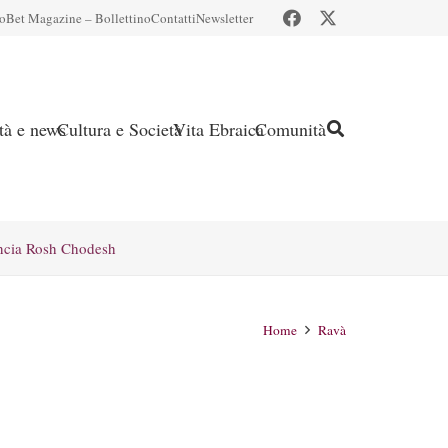
io
Bet Magazine – Bollettino
Contatti
Newsletter
ità e news
Cultura e Società
Vita Ebraica
Comunità
ncia Rosh Chodesh
Home
Ravà