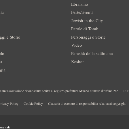
Ebraismo
ia
Feste/Eventi
Jewish in the City
Parole di Torah
ggi e Storie
Personaggi e Storie
Video
olo
Parashà della settimana
no
Kesher
gia
 un’associazione riconosciuta scritta al registro prefettura Milano numero d’ordine 285
C.F
rivacy Policy
Cookie Policy
Clausola di esonero di responsabilità relativa ai copyright
servati.