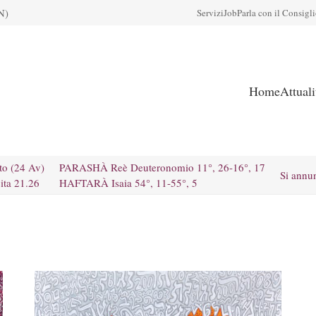
N)
Servizi
Job
Parla con il Consigl
Home
Attual
to (24 Av)
PARASHÀ Reè Deuteronomio 11°, 26-16°, 17
Si annu
ita 21.26
HAFTARÀ Isaia 54°, 11-55°, 5