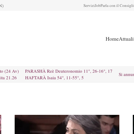
N)
Servizi
Job
Parla con il Consigl
Home
Attual
to (24 Av)
PARASHÀ Reè Deuteronomio 11°, 26-16°, 17
Si annu
ita 21.26
HAFTARÀ Isaia 54°, 11-55°, 5