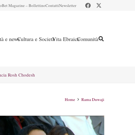
io
Bet Magazine – Bollettino
Contatti
Newsletter
ità e news
Cultura e Società
Vita Ebraica
Comunità
ncia Rosh Chodesh
Home
Rama Duwaji