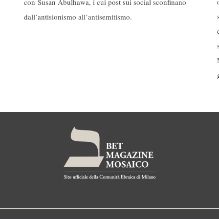
con Susan Abulhawa, i cui post sui social sconfinano
dall’antisionismo all’antisemitismo.