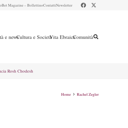
io
Bet Magazine – Bollettino
Contatti
Newsletter
ità e news
Cultura e Società
Vita Ebraica
Comunità
ncia Rosh Chodesh
Home
Rachel Zegler