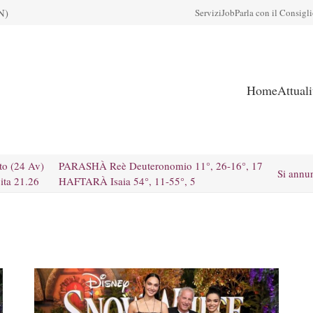
N)
Servizi
Job
Parla con il Consigl
Home
Attual
to (24 Av)
PARASHÀ Reè Deuteronomio 11°, 26-16°, 17
Si annu
ita 21.26
HAFTARÀ Isaia 54°, 11-55°, 5