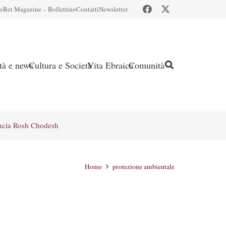
io
Bet Magazine – Bollettino
Contatti
Newsletter
ità e news
Cultura e Società
Vita Ebraica
Comunità
ncia Rosh Chodesh
Home
protezione ambientale