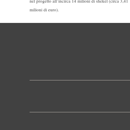
nel progetto all’incirca 14 milioni di shekel (circa 3,41
milioni di euro).