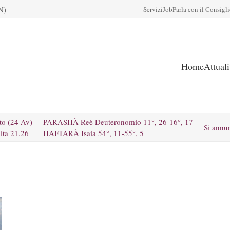
N)
Servizi
Job
Parla con il Consigl
Home
Attual
to (24 Av)
PARASHÀ Reè Deuteronomio 11°, 26-16°, 17
Si annu
ita 21.26
HAFTARÀ Isaia 54°, 11-55°, 5