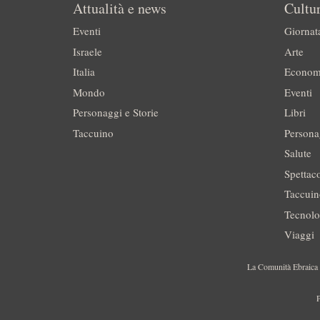
Attualità e news
Cultur
Eventi
Giornat
Israele
Arte
Italia
Econom
Mondo
Eventi
Personaggi e Storie
Libri
Taccuino
Persona
Salute
Spettac
Taccui
Tecnolo
Viaggi
La Comunità Ebraica è
P