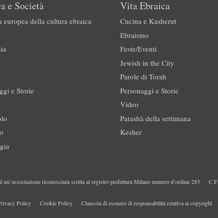
a e Società
Vita Ebraica
a europea della cultura ebraica
Cucina e Kasherut
Ebraismo
ia
Feste/Eventi
Jewish in the City
Parole di Torah
ggi e Storie
Personaggi e Storie
Video
olo
Parashà della settimana
no
Kesher
gia
 un’associazione riconosciuta scritta al registro prefettura Milano numero d’ordine 285
C.F
rivacy Policy
Cookie Policy
Clausola di esonero di responsabilità relativa ai copyright