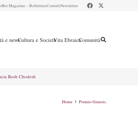
io
Bet Magazine – Bollettino
Contatti
Newsletter
ità e news
Cultura e Società
Vita Ebraica
Comunità
ncia Rosh Chodesh
Home
Premio Genesis.