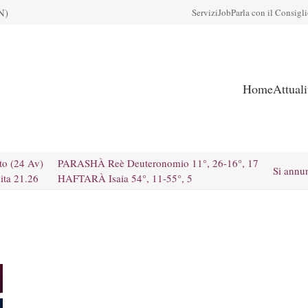
N)
Servizi
Job
Parla con il Consigl
Home
Attual
to (24 Av)
PARASHÀ Reè Deuteronomio 11°, 26-16°, 17
Si annu
ita 21.26
HAFTARÀ Isaia 54°, 11-55°, 5