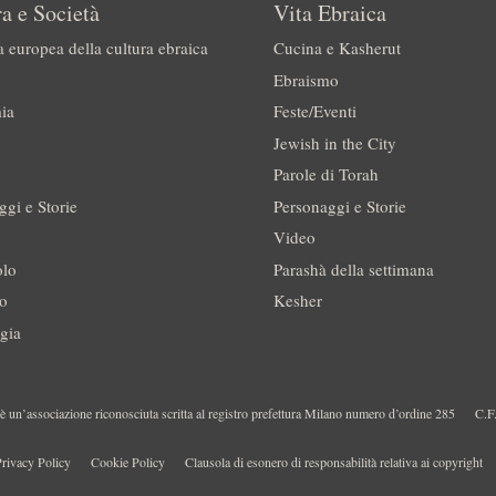
a e Società
Vita Ebraica
a europea della cultura ebraica
Cucina e Kasherut
Ebraismo
ia
Feste/Eventi
Jewish in the City
Parole di Torah
ggi e Storie
Personaggi e Storie
Video
olo
Parashà della settimana
no
Kesher
gia
 un’associazione riconosciuta scritta al registro prefettura Milano numero d’ordine 285
C.F
rivacy Policy
Cookie Policy
Clausola di esonero di responsabilità relativa ai copyright