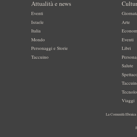
Attualità e news
Cultur
Eventi
Giornat
Israele
Arte
Italia
Econom
Mondo
Eventi
Personaggi e Storie
Libri
Taccuino
Persona
Salute
Spettac
Taccui
Tecnolo
Viaggi
La Comunità Ebraica è
P