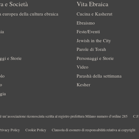
a e Società
Vita Ebraica
a europea della cultura ebraica
Cucina e Kasherut
Ebraismo
ia
Feste/Eventi
Jewish in the City
Parole di Torah
ggi e Storie
Personaggi e Storie
Video
olo
Parashà della settimana
no
Kesher
gia
 un’associazione riconosciuta scritta al registro prefettura Milano numero d’ordine 285
C.F
rivacy Policy
Cookie Policy
Clausola di esonero di responsabilità relativa ai copyright