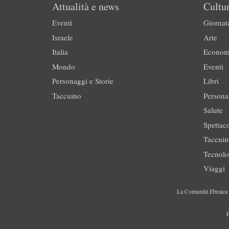
Attualità e news
Cultur
Eventi
Giornat
Israele
Arte
Italia
Econom
Mondo
Eventi
Personaggi e Storie
Libri
Taccuino
Persona
Salute
Spettac
Taccui
Tecnolo
Viaggi
La Comunità Ebraica è
P