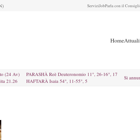
N)
Servizi
Job
Parla con il Consigl
Home
Attual
to (24 Av)
PARASHÀ Reè Deuteronomio 11°, 26-16°, 17
Si annu
ita 21.26
HAFTARÀ Isaia 54°, 11-55°, 5