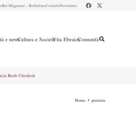
io
Bet Magazine – Bollettino
Contatti
Newsletter
ità e news
Cultura e Società
Vita Ebraica
Comunità
ncia Rosh Chodesh
Home
pizzeria