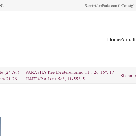
N)
Servizi
Job
Parla con il Consigl
Home
Attual
to (24 Av)
PARASHÀ Reè Deuteronomio 11°, 26-16°, 17
Si annu
ita 21.26
HAFTARÀ Isaia 54°, 11-55°, 5