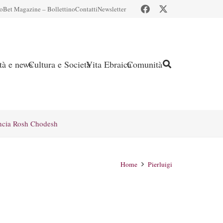
io
Bet Magazine – Bollettino
Contatti
Newsletter
ità e news
Cultura e Società
Vita Ebraica
Comunità
ncia Rosh Chodesh
Home
Pierluigi