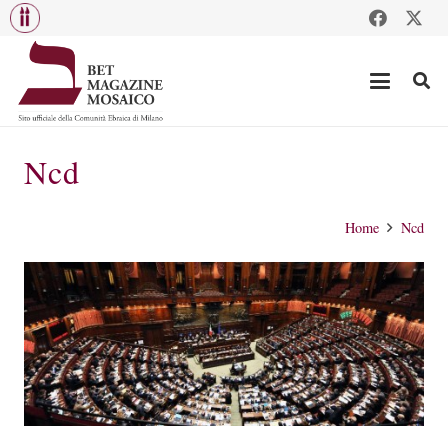
Ncd
Home
Ncd