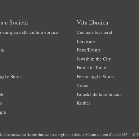
a e Società
Vita Ebraica
a europea della cultura ebraica
Cucina e Kasherut
Ebraismo
ia
Feste/Eventi
Jewish in the City
Parole di Torah
ggi e Storie
Personaggi e Storie
Video
olo
Parashà della settimana
no
Kesher
gia
 un’associazione riconosciuta scritta al registro prefettura Milano numero d’ordine 285
C.F