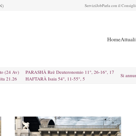
N)
Servizi
Job
Parla con il Consigl
Home
Attual
to (24 Av)
PARASHÀ Reè Deuteronomio 11°, 26-16°, 17
Si annu
ita 21.26
HAFTARÀ Isaia 54°, 11-55°, 5