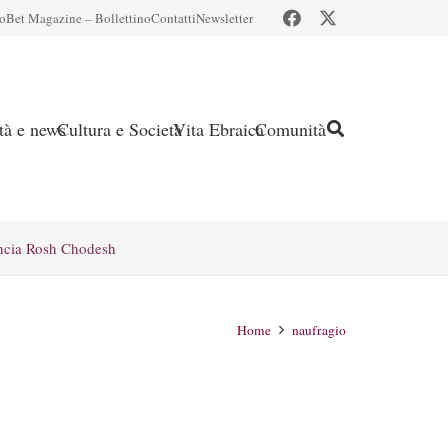
io
Bet Magazine – Bollettino
Contatti
Newsletter
ità e news
Cultura e Società
Vita Ebraica
Comunità
ncia Rosh Chodesh
Home
naufragio