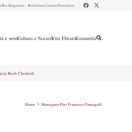
io
Bet Magazine – Bollettino
Contatti
Newsletter
ità e news
Cultura e Società
Vita Ebraica
Comunità
ncia Rosh Chodesh
Home
Monsignor Pier Francesco Fumagalli