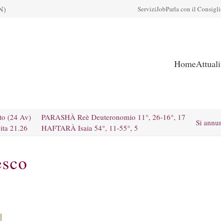
N)
Servizi
Job
Parla con il Consigl
Home
Attual
to (24 Av)
PARASHÀ Reè Deuteronomio 11°, 26-16°, 17
Si annu
ita 21.26
HAFTARÀ Isaia 54°, 11-55°, 5
esco