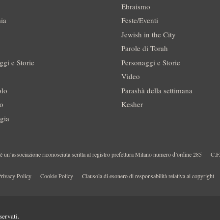
Ebraismo
ia
Feste/Eventi
Jewish in the City
Parole di Torah
ggi e Storie
Personaggi e Storie
Video
olo
Parashà della settimana
no
Kesher
gia
 un’associazione riconosciuta scritta al registro prefettura Milano numero d’ordine 285
C.F
rivacy Policy
Cookie Policy
Clausola di esonero di responsabilità relativa ai copyright
servati.