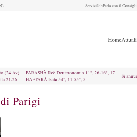
N)
Servizi
Job
Parla con il Consigl
Home
Attual
to (24 Av)
PARASHÀ Reè Deuteronomio 11°, 26-16°, 17
Si annu
ita 21.26
HAFTARÀ Isaia 54°, 11-55°, 5
di Parigi