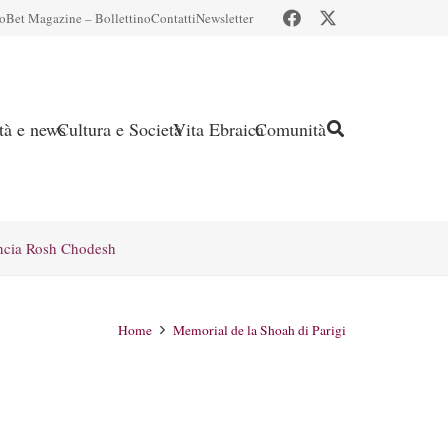
io
Bet Magazine – Bollettino
Contatti
Newsletter
ità e news
Cultura e Società
Vita Ebraica
Comunità
ncia Rosh Chodesh
Home
Memorial de la Shoah di Parigi