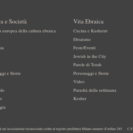
a e Società
Vita Ebraica
a europea della cultura ebraica
Cucina e Kasherut
Ebraismo
ia
Feste/Eventi
Jewish in the City
Parole di Torah
ggi e Storie
Personaggi e Storie
Video
olo
Parashà della settimana
no
Kesher
gia
 un’associazione riconosciuta scritta al registro prefettura Milano numero d’ordine 285
C.F