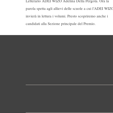
Letterario ADEI WIZO Adelina Della Pergola. Ora la
parola spetta agli allievi delle scuole a cui l’ADEI WIZ
invierà in lettura i volumi. Presto scopriremo anche i
candidati alla Sezione principale del Premio.