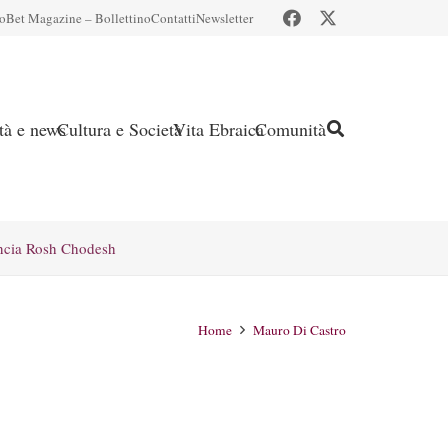
io
Bet Magazine – Bollettino
Contatti
Newsletter
ità e news
Cultura e Società
Vita Ebraica
Comunità
ncia Rosh Chodesh
Home
Mauro Di Castro