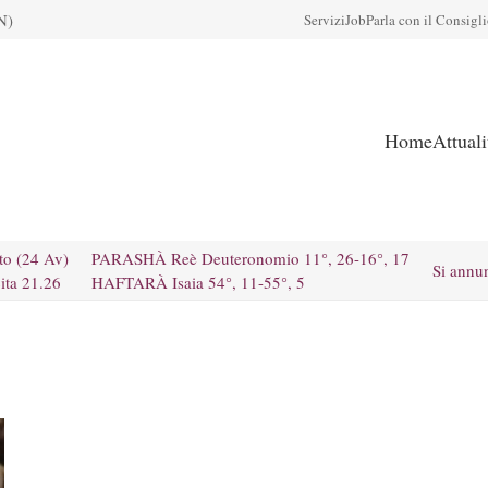
N)
Servizi
Job
Parla con il Consigl
Home
Attual
to (24 Av)
PARASHÀ Reè Deuteronomio 11°, 26-16°, 17
Si annu
ita 21.26
HAFTARÀ Isaia 54°, 11-55°, 5