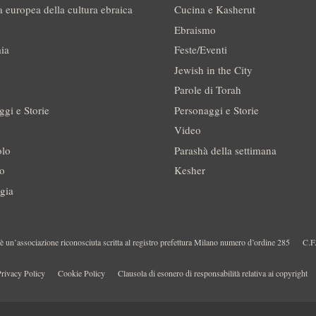
a europea della cultura ebraica
Cucina e Kasherut
Ebraismo
ia
Feste/Eventi
Jewish in the City
Parole di Torah
ggi e Storie
Personaggi e Storie
Video
olo
Parashà della settimana
no
Kesher
gia
 un’associazione riconosciuta scritta al registro prefettura Milano numero d’ordine 285
C.F
rivacy Policy
Cookie Policy
Clausola di esonero di responsabilità relativa ai copyright