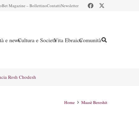
io
Bet Magazine – Bollettino
Contatti
Newsletter
ità e news
Cultura e Società
Vita Ebraica
Comunità
ncia Rosh Chodesh
Home
Maasè Bereshit