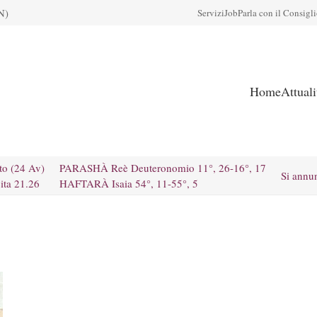
N)
Servizi
Job
Parla con il Consigl
Home
Attual
to (24 Av)
PARASHÀ Reè Deuteronomio 11°, 26-16°, 17
Si annu
ita 21.26
HAFTARÀ Isaia 54°, 11-55°, 5