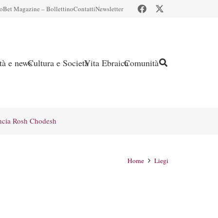
io
Bet Magazine – Bollettino
Contatti
Newsletter
ità e news
Cultura e Società
Vita Ebraica
Comunità
ncia Rosh Chodesh
Home
Liegi