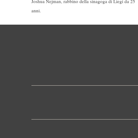
Joshua Nejman, rabbino della sinagoga di Liegi da 25
anni.