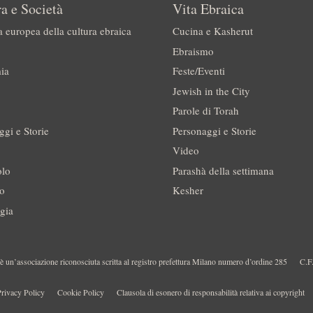
a e Società
Vita Ebraica
a europea della cultura ebraica
Cucina e Kasherut
Ebraismo
ia
Feste/Eventi
Jewish in the City
Parole di Torah
ggi e Storie
Personaggi e Storie
Video
olo
Parashà della settimana
no
Kesher
gia
 un’associazione riconosciuta scritta al registro prefettura Milano numero d’ordine 285
C.F
rivacy Policy
Cookie Policy
Clausola di esonero di responsabilità relativa ai copyright