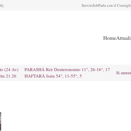
N)
Servizi
Job
Parla con il Consigl
Home
Attual
to (24 Av)
PARASHÀ Reè Deuteronomio 11°, 26-16°, 17
Si annu
ita 21.26
HAFTARÀ Isaia 54°, 11-55°, 5