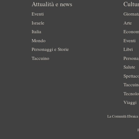
Attualità e news
Cultur
Eventi
Giornat
Israele
Arte
Italia
Econom
Mondo
Eventi
Personaggi e Storie
Libri
Taccuino
Persona
Salute
Spettac
Taccui
Tecnolo
Viaggi
La Comunità Ebraica è
P