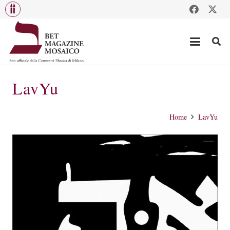
LavYu
Home
LavYu