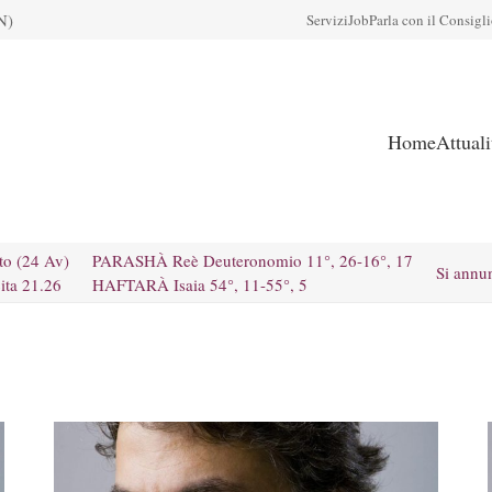
N)
Servizi
Job
Parla con il Consigl
Home
Attual
to (24 Av)
PARASHÀ Reè Deuteronomio 11°, 26-16°, 17
Si annu
ita 21.26
HAFTARÀ Isaia 54°, 11-55°, 5