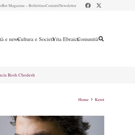
io
Bet Magazine – Bollettino
Contatti
Newsletter
ità e news
Cultura e Società
Vita Ebraica
Comunità
ncia Rosh Chodesh
Home
Keret