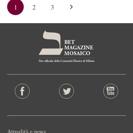
1
2
3
Attualità e news